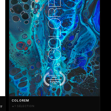
COLOREM
+
1 SÉLECTION
FF